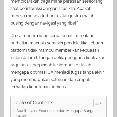
membicarakan bagaimana perasaan seseorang
saat berinteraksi dengan situs kita. Apakah
mereka merasa terbantu, atau justru malah
pusing dengan navigasi yang ribet?
Di era modern yang serba cepat ini, rentang
perhatian manusia semakin pendek. Jika sebuah
platform tidak mampu memberikan kepuasan
instan dalam hitungan detik, pengguna tidak akan
ragu untuk berpindah ke kompetitor. Inilah
mengapa optimasi UX menjadi tugas tanpa akhir
yang membutuhkan ketelitian dan empati
terhadap kebutuhan audiens.
Table of Contents
Apa Itu User Experience dan Mengapa Sangat
Vital?