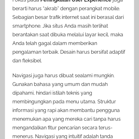
berarti harus “akrab” dengan perangkat mobile.
Sebagian besar trafik internet saat ini berasal dari
smartphone. Jika situs Anda masih terlihat
berantakan saat dibuka melalui layar kecil, maka
Anda telah gagal dalam memberikan
pengalaman terbaik. Desain harus bersifat adaptif
dan fleksibel.
Navigasi juga harus dibuat sealami mungkin.
Gunakan bahasa yang umum dan mudah
dipahami, hindari istilah teknis yang
membingungkan pada menu utama. Struktur
informasi yang rapi akan membantu pengguna
menemukan apa yang mereka cari tanpa harus
mengandalkan fitur pencarian secara terus-
menerus. Navigasi yang intuitif adalah tanda