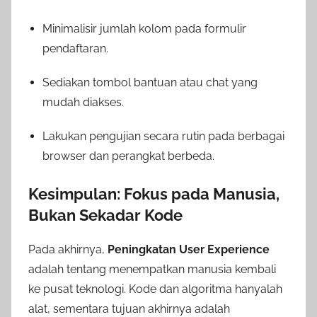
Minimalisir jumlah kolom pada formulir
pendaftaran.
Sediakan tombol bantuan atau chat yang
mudah diakses.
Lakukan pengujian secara rutin pada berbagai
browser dan perangkat berbeda.
Kesimpulan: Fokus pada Manusia,
Bukan Sekadar Kode
Pada akhirnya,
Peningkatan User Experience
adalah tentang menempatkan manusia kembali
ke pusat teknologi. Kode dan algoritma hanyalah
alat, sementara tujuan akhirnya adalah