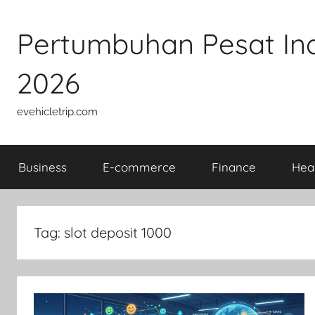
Skip
to
Pertumbuhan Pesat Indu
content
2026
evehicletrip.com
Business
E-commerce
Finance
Hea
Tag:
slot deposit 1000