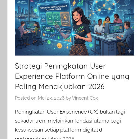
Strategi Peningkatan User
Experience Platform Online yang
Paling Menakjubkan 2026
Posted on
Mei 23, 2026
by
Vincent Cox
Peningkatan User Experience (UX) bukan lagi
sekadar tren, melainkan fondasi utama bagi
kesuksesan setiap platform digital di
pertengahan tahun 2026