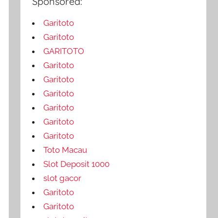
Sponsored:
Garitoto
Garitoto
GARITOTO
Garitoto
Garitoto
Garitoto
Garitoto
Garitoto
Garitoto
Toto Macau
Slot Deposit 1000
slot gacor
Garitoto
Garitoto