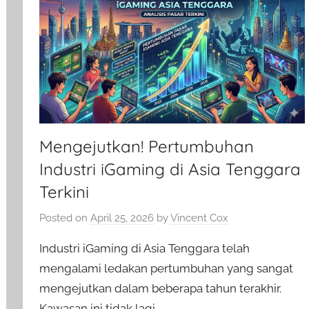
Mengejutkan! Pertumbuhan
Industri iGaming di Asia Tenggara
Terkini
Posted on
April 25, 2026
by
Vincent Cox
Industri iGaming di Asia Tenggara telah
mengalami ledakan pertumbuhan yang sangat
mengejutkan dalam beberapa tahun terakhir.
Kawasan ini tidak lagi