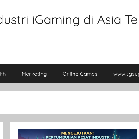
stri iGaming di Asia Te
lth
Marketing
Online Games
www.sgsu