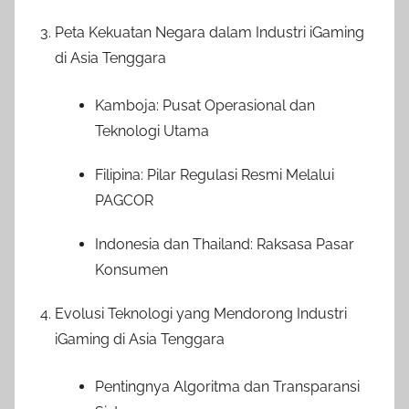
Peta Kekuatan Negara dalam Industri iGaming
di Asia Tenggara
Kamboja: Pusat Operasional dan
Teknologi Utama
Filipina: Pilar Regulasi Resmi Melalui
PAGCOR
Indonesia dan Thailand: Raksasa Pasar
Konsumen
Evolusi Teknologi yang Mendorong Industri
iGaming di Asia Tenggara
Pentingnya Algoritma dan Transparansi