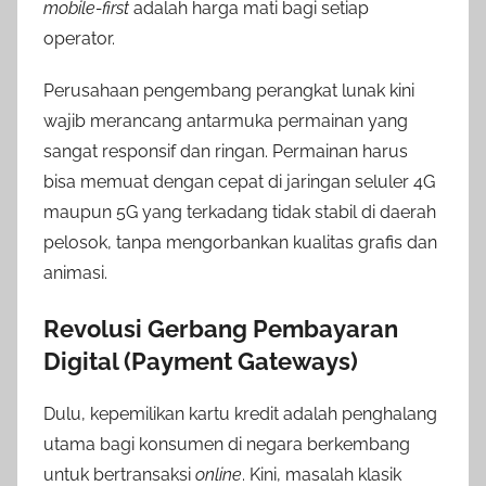
mobile-first
adalah harga mati bagi setiap
operator.
Perusahaan pengembang perangkat lunak kini
wajib merancang antarmuka permainan yang
sangat responsif dan ringan. Permainan harus
bisa memuat dengan cepat di jaringan seluler 4G
maupun 5G yang terkadang tidak stabil di daerah
pelosok, tanpa mengorbankan kualitas grafis dan
animasi.
Revolusi Gerbang Pembayaran
Digital (Payment Gateways)
Dulu, kepemilikan kartu kredit adalah penghalang
utama bagi konsumen di negara berkembang
untuk bertransaksi
online
. Kini, masalah klasik