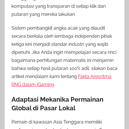
komputasi yang transparan di setiap klik dan
putaran yang mereka lakukan.
Sistem pembangkit angka acak yang diaudit
secara berkala oleh lembaga independen pihak
ketiga kini menjadi standar industri yang wajib
dipenuhi. Jika Anda ingin mempelajari secara rinci
bagaimana perhitungan matematis ini menjamin
bahwa setiap hasil putaran 100% adil, silakan baca
artikel mendalam kami tentang
Fakta Algoritma
RNG dalam iGaming
.
Adaptasi Mekanika Permainan
Global di Pasar Lokal
Pemain di kawasan Asia Tenggara memiliki