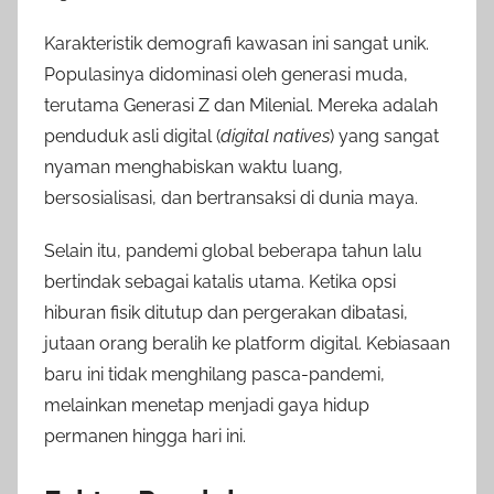
Karakteristik demografi kawasan ini sangat unik.
Populasinya didominasi oleh generasi muda,
terutama Generasi Z dan Milenial. Mereka adalah
penduduk asli digital (
digital natives
) yang sangat
nyaman menghabiskan waktu luang,
bersosialisasi, dan bertransaksi di dunia maya.
Selain itu, pandemi global beberapa tahun lalu
bertindak sebagai katalis utama. Ketika opsi
hiburan fisik ditutup dan pergerakan dibatasi,
jutaan orang beralih ke platform digital. Kebiasaan
baru ini tidak menghilang pasca-pandemi,
melainkan menetap menjadi gaya hidup
permanen hingga hari ini.