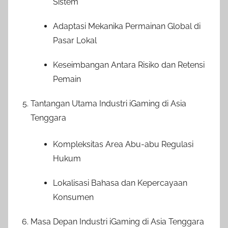
Sistem
Adaptasi Mekanika Permainan Global di
Pasar Lokal
Keseimbangan Antara Risiko dan Retensi
Pemain
Tantangan Utama Industri iGaming di Asia
Tenggara
Kompleksitas Area Abu-abu Regulasi
Hukum
Lokalisasi Bahasa dan Kepercayaan
Konsumen
Masa Depan Industri iGaming di Asia Tenggara