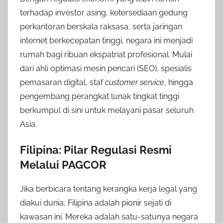
terhadap investor asing, ketersediaan gedung
perkantoran berskala raksasa, serta jaringan
internet berkecepatan tinggi, negara ini menjadi
rumah bagi ribuan ekspatriat profesional. Mulai
dari ahli optimasi mesin pencari (SEO), spesialis
pemasaran digital, staf
customer service
, hingga
pengembang perangkat lunak tingkat tinggi
berkumpul di sini untuk melayani pasar seluruh
Asia.
Filipina: Pilar Regulasi Resmi
Melalui PAGCOR
Jika berbicara tentang kerangka kerja legal yang
diakui dunia, Filipina adalah pionir sejati di
kawasan ini. Mereka adalah satu-satunya negara