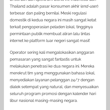
Thailand adalah pasar konsumen akhir (
end-user
)
terbesar dan paling bernilai. Meski regulasi
domestik di kedua negara ini masih sangat ketat
terkait pengoperasian peladen lokal, tingginya
permintaan publik membuat aliran lalu lintas
internet ke platform luar negeri sangat masif.
Operator sering kali mengalokasikan anggaran
pemasaran yang sangat fantastis untuk
melakukan penetrasi ke dua negara ini. Mereka
merekrut tim yang menggunakan bahasa lokal,
menyediakan layanan pelanggan 24/7 dengan
dialek setempat yang natural, dan menyesuaikan
seluruh program promosi dengan kalender hari
libur nasional masing-masing negara.