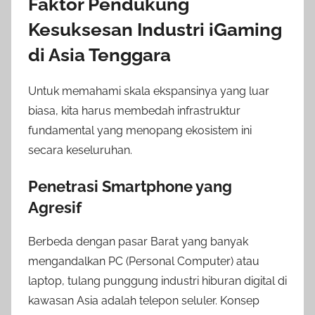
Faktor Pendukung
Kesuksesan Industri iGaming
di Asia Tenggara
Untuk memahami skala ekspansinya yang luar
biasa, kita harus membedah infrastruktur
fundamental yang menopang ekosistem ini
secara keseluruhan.
Penetrasi Smartphone yang
Agresif
Berbeda dengan pasar Barat yang banyak
mengandalkan PC (Personal Computer) atau
laptop, tulang punggung industri hiburan digital di
kawasan Asia adalah telepon seluler. Konsep