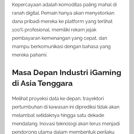
Kepercayaan adalah komoditas paling mahal di
ranah digital. Pemain hanya akan menyetorkan
dana pribadi mereka ke platform yang terlihat
100% profesional, memiliki rekam jejak
pembayaran kemenangan yang cepat, dan
mampu berkomunikasi dengan bahasa yang
mereka pahami.
Masa Depan Industri iGaming
di Asia Tenggara
Melihat proyeksi data ke depan, trayektori
pertumbuhan di kawasan ini diprediksi tidak akan
melambat setidaknya hingga satu dekade
mendatang. Inovasi teknologi akan terus menjadi
pendorong utama dalam membentuk perilaku