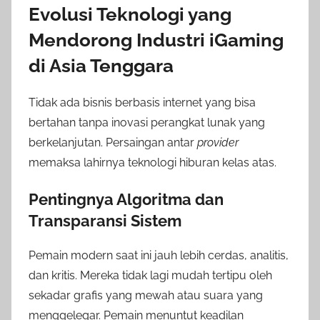
Evolusi Teknologi yang
Mendorong Industri iGaming
di Asia Tenggara
Tidak ada bisnis berbasis internet yang bisa
bertahan tanpa inovasi perangkat lunak yang
berkelanjutan. Persaingan antar
provider
memaksa lahirnya teknologi hiburan kelas atas.
Pentingnya Algoritma dan
Transparansi Sistem
Pemain modern saat ini jauh lebih cerdas, analitis,
dan kritis. Mereka tidak lagi mudah tertipu oleh
sekadar grafis yang mewah atau suara yang
menggelegar. Pemain menuntut keadilan